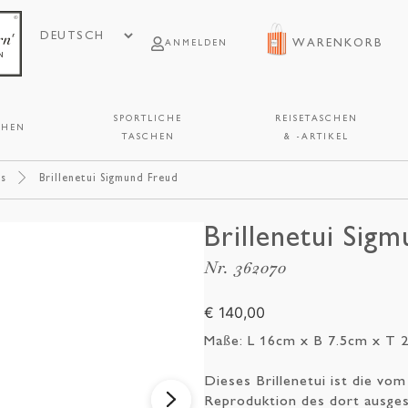
WARENKORB
ANMELDEN
SPORTLICHE
REISETASCHEN
CHEN
TASCHEN
& -ARTIKEL
is
Brillenetui Sigmund Freud
Brillenetui Sig
Nr. 362070
€ 140,00
Maße: L 16cm x B 7.5cm x T 
Dieses Brillenetui ist die v
Reproduktion des dort ausges