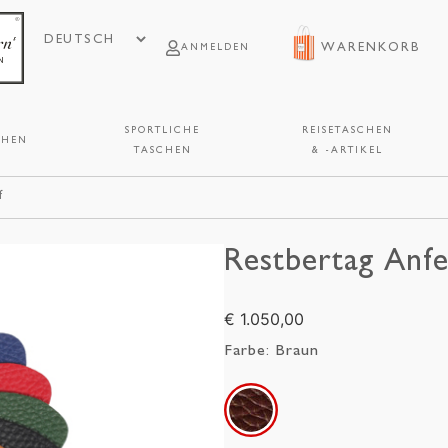
WARENKORB
ANMELDEN
SPORTLICHE
REISETASCHEN
CHEN
TASCHEN
& -ARTIKEL
f
Restbertag Anfe
€ 1.050,00
Farbe:
Braun